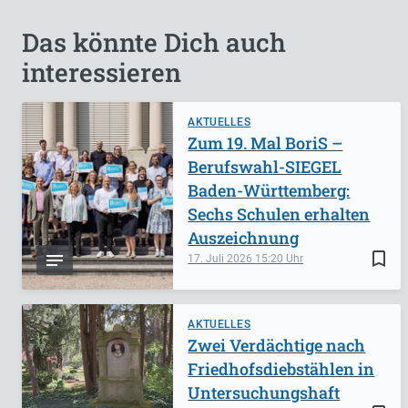
Das könnte Dich auch
interessieren
AKTUELLES
Zum 19. Mal BoriS –
Berufswahl-SIEGEL
Baden-Württemberg:
Sechs Schulen erhalten
Auszeichnung
bookmark_border
17. Juli 2026
15:20
AKTUELLES
Zwei Verdächtige nach
Friedhofsdiebstählen in
Untersuchungshaft