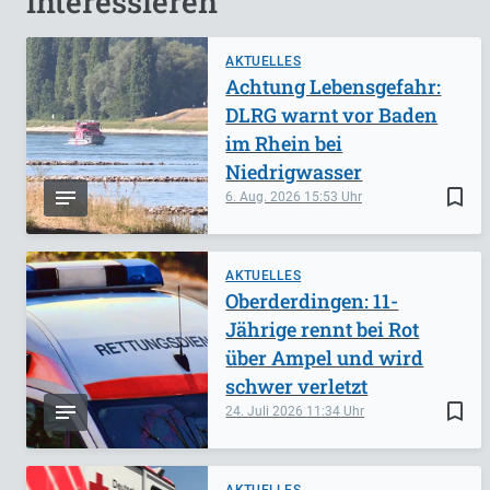
interessieren
AKTUELLES
Achtung Lebensgefahr:
DLRG warnt vor Baden
im Rhein bei
Niedrigwasser
bookmark_border
6. Aug. 2026
15:53
AKTUELLES
Oberderdingen: 11-
Jährige rennt bei Rot
über Ampel und wird
schwer verletzt
bookmark_border
24. Juli 2026
11:34
AKTUELLES