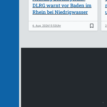
DLRG warnt vor Baden im
Rhein bei Niedrigwasser
bookmark_border
6. Aug. 2026
15:53
2