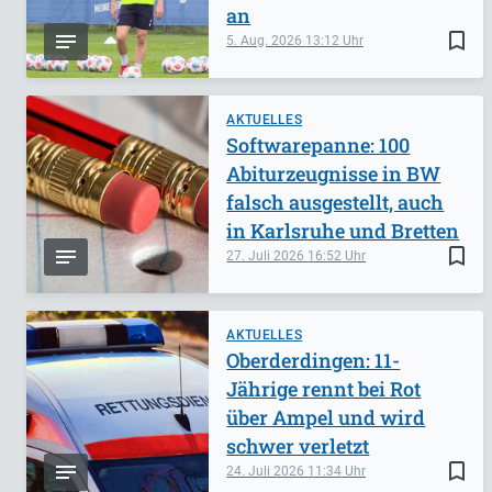
an
bookmark_border
5. Aug. 2026
13:12
AKTUELLES
Softwarepanne: 100
Abiturzeugnisse in BW
falsch ausgestellt, auch
in Karlsruhe und Bretten
bookmark_border
27. Juli 2026
16:52
AKTUELLES
Oberderdingen: 11-
Jährige rennt bei Rot
über Ampel und wird
schwer verletzt
bookmark_border
24. Juli 2026
11:34