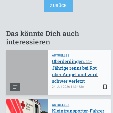
ZURÜCK
Das könnte Dich auch
interessieren
AKTUELLES
Oberderdingen: 11-
Jährige rennt bei Rot
über Ampel und wird
schwer verletzt
bookmark_border
24. Juli 2026
11:34
AKTUELLES
Kleintransporter-Fahrer