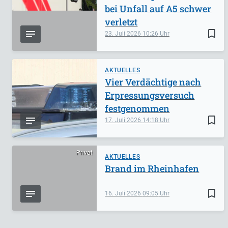
bei Unfall auf A5 schwer
verletzt
bookmark_border
23. Juli 2026
10:26
AKTUELLES
Vier Verdächtige nach
Erpressungsversuch
festgenommen
bookmark_border
17. Juli 2026
14:18
Privat
AKTUELLES
Brand im Rheinhafen
bookmark_border
16. Juli 2026
09:05