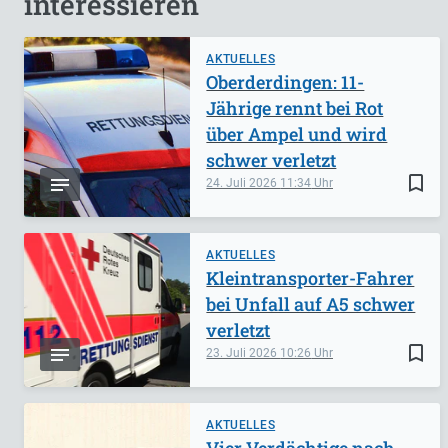
interessieren
AKTUELLES
Oberderdingen: 11-
Jährige rennt bei Rot
über Ampel und wird
schwer verletzt
bookmark_border
24. Juli 2026
11:34
AKTUELLES
Kleintransporter-Fahrer
bei Unfall auf A5 schwer
verletzt
bookmark_border
23. Juli 2026
10:26
AKTUELLES