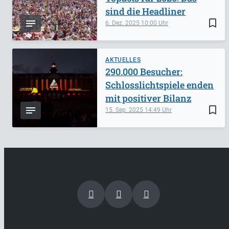
sind die Headliner
bookmark_border
6. Dez. 2025
10:00
AKTUELLES
290.000 Besucher:
Schlosslichtspiele enden
mit positiver Bilanz
bookmark_border
15. Sep. 2025
14:49