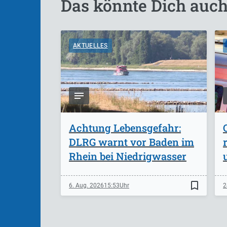
Das könnte Dich auch
AKTUELLES
Achtung Lebensgefahr:
DLRG warnt vor Baden im
Rhein bei Niedrigwasser
bookmark_border
6. Aug. 2026
15:53
2