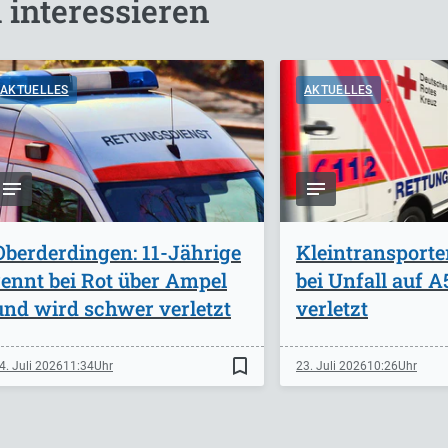
 interessieren
AKTUELLES
AKTUELLES
Oberderdingen: 11-Jährige
Kleintransporte
rennt bei Rot über Ampel
bei Unfall auf 
und wird schwer verletzt
verletzt
bookmark_border
4. Juli 2026
11:34
23. Juli 2026
10:26