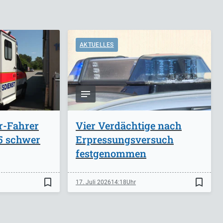
AKTUELLES
r-Fahrer
Vier Verdächtige nach
A5 schwer
Erpressungsversuch
festgenommen
bookmark_border
bookmark_border
17. Juli 2026
14:18