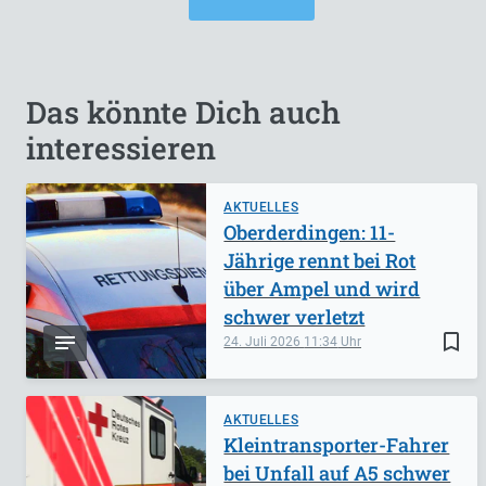
Das könnte Dich auch
interessieren
AKTUELLES
Oberderdingen: 11-
Jährige rennt bei Rot
über Ampel und wird
schwer verletzt
bookmark_border
24. Juli 2026
11:34
AKTUELLES
Kleintransporter-Fahrer
bei Unfall auf A5 schwer