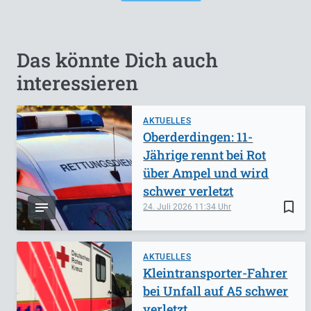
Das könnte Dich auch
interessieren
AKTUELLES
Oberderdingen: 11-
Jährige rennt bei Rot
über Ampel und wird
schwer verletzt
bookmark_border
24. Juli 2026
11:34
AKTUELLES
Kleintransporter-Fahrer
bei Unfall auf A5 schwer
verletzt