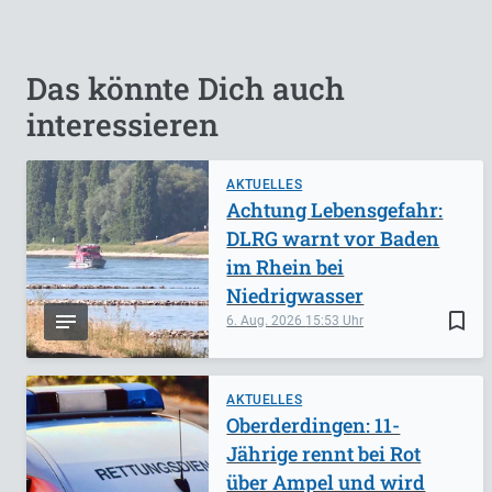
Das könnte Dich auch
interessieren
AKTUELLES
Achtung Lebensgefahr:
DLRG warnt vor Baden
im Rhein bei
Niedrigwasser
bookmark_border
6. Aug. 2026
15:53
AKTUELLES
Oberderdingen: 11-
Jährige rennt bei Rot
über Ampel und wird