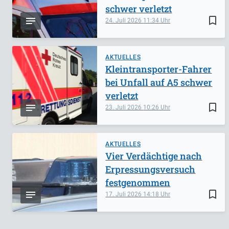
schwer verletzt
bookmark_border
24. Juli 2026
11:34
AKTUELLES
Kleintransporter-Fahrer
bei Unfall auf A5 schwer
verletzt
bookmark_border
23. Juli 2026
10:26
AKTUELLES
Vier Verdächtige nach
Erpressungsversuch
festgenommen
bookmark_border
17. Juli 2026
14:18