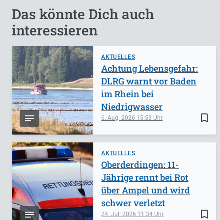
Das könnte Dich auch
interessieren
AKTUELLES
Achtung Lebensgefahr:
DLRG warnt vor Baden
im Rhein bei
Niedrigwasser
bookmark_border
6. Aug. 2026
15:53
AKTUELLES
Oberderdingen: 11-
Jährige rennt bei Rot
über Ampel und wird
schwer verletzt
bookmark_border
24. Juli 2026
11:34