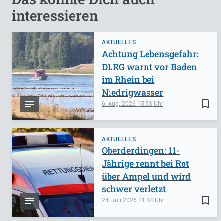
interessieren
AKTUELLES
Achtung Lebensgefahr:
DLRG warnt vor Baden
im Rhein bei
Niedrigwasser
bookmark_border
6. Aug. 2026
15:53
AKTUELLES
Oberderdingen: 11-
Jährige rennt bei Rot
über Ampel und wird
schwer verletzt
bookmark_border
24. Juli 2026
11:34