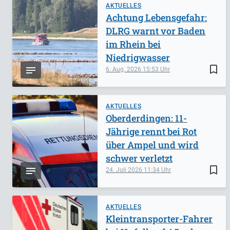
AKTUELLES
Achtung Lebensgefahr:
DLRG warnt vor Baden
im Rhein bei
Niedrigwasser
bookmark_border
6. Aug. 2026
15:53
AKTUELLES
Oberderdingen: 11-
Jährige rennt bei Rot
über Ampel und wird
schwer verletzt
bookmark_border
24. Juli 2026
11:34
AKTUELLES
Kleintransporter-Fahrer