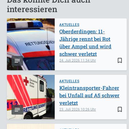
interessieren
AKTUELLES
Oberderdingen: 11-
Jährige rennt bei Rot
über Ampel und wird
schwer verletzt
bookmark_border
24. Juli 2026
11:34
AKTUELLES
Kleintransporter-Fahrer
bei Unfall auf A5 schwer
verletzt
bookmark_border
23. Juli 2026
10:26