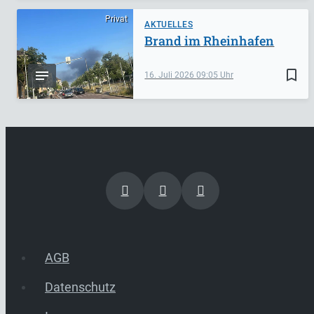
Privat
AKTUELLES
Brand im Rheinhafen
bookmark_border
16. Juli 2026
09:05
AGB
Datenschutz