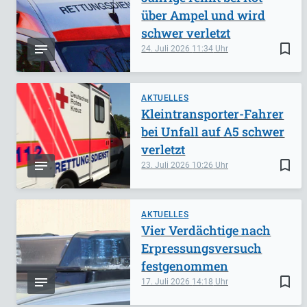
über Ampel und wird
schwer verletzt
bookmark_border
24. Juli 2026
11:34
AKTUELLES
Kleintransporter-Fahrer
bei Unfall auf A5 schwer
verletzt
bookmark_border
23. Juli 2026
10:26
AKTUELLES
Vier Verdächtige nach
Erpressungsversuch
festgenommen
bookmark_border
17. Juli 2026
14:18