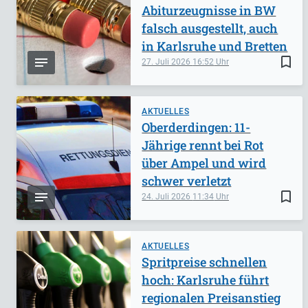
Abiturzeugnisse in BW
falsch ausgestellt, auch
in Karlsruhe und Bretten
bookmark_border
27. Juli 2026
16:52
AKTUELLES
Oberderdingen: 11-
Jährige rennt bei Rot
über Ampel und wird
schwer verletzt
bookmark_border
24. Juli 2026
11:34
AKTUELLES
Spritpreise schnellen
hoch: Karlsruhe führt
regionalen Preisanstieg