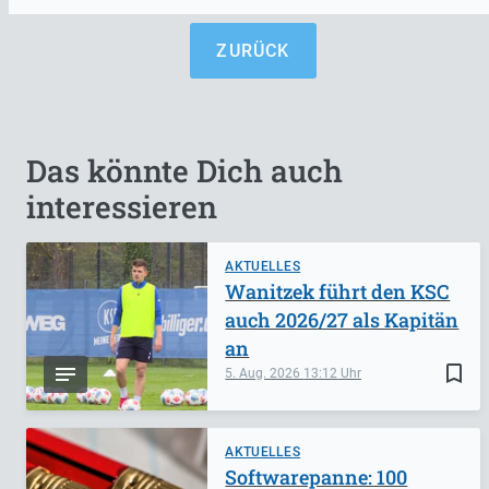
ZURÜCK
Das könnte Dich auch
interessieren
AKTUELLES
Wanitzek führt den KSC
auch 2026/27 als Kapitän
an
bookmark_border
5. Aug. 2026
13:12
AKTUELLES
Softwarepanne: 100