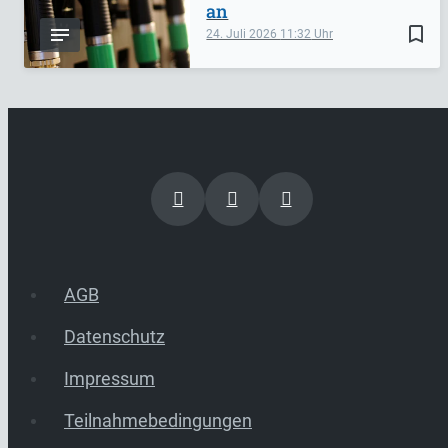
an
bookmark_border
24. Juli 2026
11:32
AGB
Datenschutz
Impressum
Teilnahmebedingungen