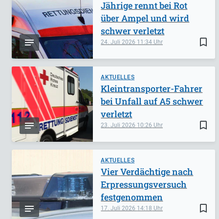
Jährige rennt bei Rot
über Ampel und wird
schwer verletzt
bookmark_border
24. Juli 2026
11:34
AKTUELLES
Kleintransporter-Fahrer
bei Unfall auf A5 schwer
verletzt
bookmark_border
23. Juli 2026
10:26
AKTUELLES
Vier Verdächtige nach
Erpressungsversuch
festgenommen
bookmark_border
17. Juli 2026
14:18