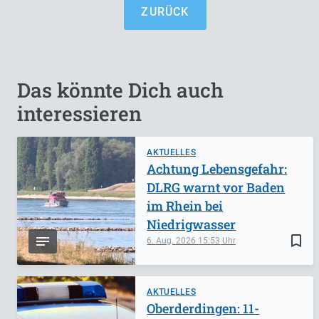
ZURÜCK
Das könnte Dich auch
interessieren
AKTUELLES
Achtung Lebensgefahr:
DLRG warnt vor Baden
im Rhein bei
Niedrigwasser
bookmark_border
6. Aug. 2026
15:53
AKTUELLES
Oberderdingen: 11-