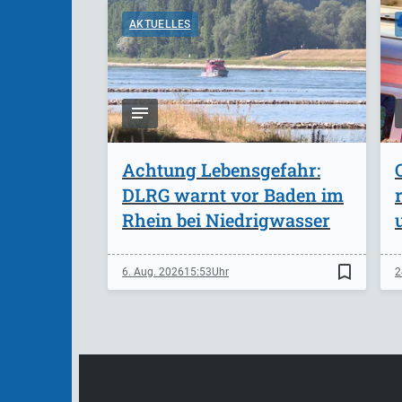
AKTUELLES
Achtung Lebensgefahr:
DLRG warnt vor Baden im
Rhein bei Niedrigwasser
bookmark_border
6. Aug. 2026
15:53
2