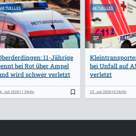
AKTUELLES
AKTUELLES
Oberderdingen: 11-Jährige
Kleintransporte
rennt bei Rot über Ampel
bei Unfall auf 
und wird schwer verletzt
verletzt
bookmark_border
4. Juli 2026
11:34
23. Juli 2026
10:26