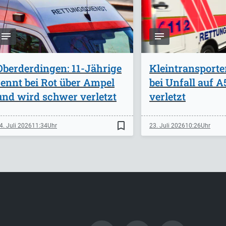
Oberderdingen: 11-Jährige
Kleintransporte
rennt bei Rot über Ampel
bei Unfall auf 
und wird schwer verletzt
verletzt
bookmark_border
4. Juli 2026
11:34
23. Juli 2026
10:26