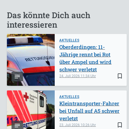
Das könnte Dich auch
interessieren
AKTUELLES
Oberderdingen: 11-
Jährige rennt bei Rot
über Ampel und wird
schwer verletzt
bookmark_border
24. Juli 2026
11:34
AKTUELLES
Kleintransporter-Fahrer
bei Unfall auf A5 schwer
verletzt
bookmark_border
23. Juli 2026
10:26