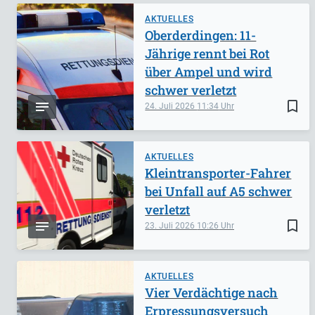
AKTUELLES
Oberderdingen: 11-
Jährige rennt bei Rot
über Ampel und wird
schwer verletzt
bookmark_border
24. Juli 2026
11:34
AKTUELLES
Kleintransporter-Fahrer
bei Unfall auf A5 schwer
verletzt
bookmark_border
23. Juli 2026
10:26
AKTUELLES
Vier Verdächtige nach
Erpressungsversuch