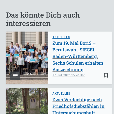
Das könnte Dich auch
interessieren
AKTUELLES
Zum 19. Mal BoriS –
Berufswahl-SIEGEL
Baden-Württemberg:
Sechs Schulen erhalten
Auszeichnung
bookmark_border
17. Juli 2026
15:20
AKTUELLES
Zwei Verdächtige nach
Friedhofsdiebstählen in
Untersuchungshaft