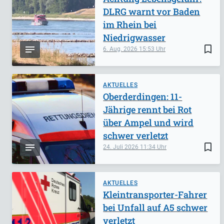
DLRG warnt vor Baden
im Rhein bei
Niedrigwasser
bookmark_border
6. Aug. 2026
15:53
AKTUELLES
Oberderdingen: 11-
Jährige rennt bei Rot
über Ampel und wird
schwer verletzt
bookmark_border
24. Juli 2026
11:34
AKTUELLES
Kleintransporter-Fahrer
bei Unfall auf A5 schwer
verletzt