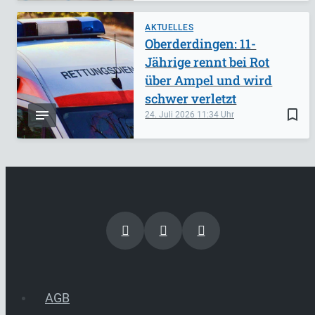
AKTUELLES
Oberderdingen: 11-
Jährige rennt bei Rot
über Ampel und wird
schwer verletzt
bookmark_border
24. Juli 2026
11:34
AGB