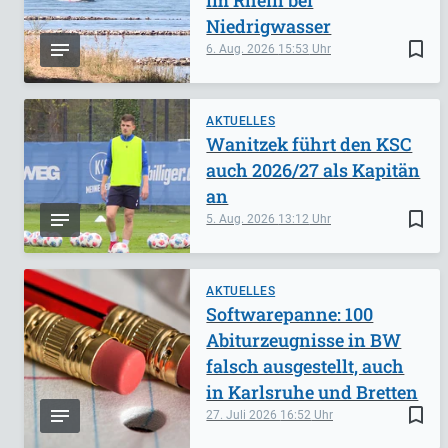
Niedrigwasser
bookmark_border
6. Aug. 2026
15:53
AKTUELLES
Wanitzek führt den KSC
auch 2026/27 als Kapitän
an
bookmark_border
5. Aug. 2026
13:12
AKTUELLES
Softwarepanne: 100
Abiturzeugnisse in BW
falsch ausgestellt, auch
in Karlsruhe und Bretten
bookmark_border
27. Juli 2026
16:52