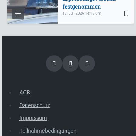
festgenommen
bookmark_border
17. Juli 2026
14:18
AGB
Datenschutz
Impressum
Teilnahmebedingungen