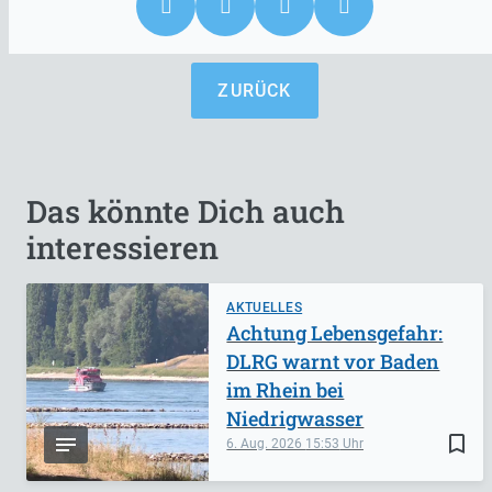
ZURÜCK
Das könnte Dich auch
interessieren
AKTUELLES
Achtung Lebensgefahr:
DLRG warnt vor Baden
im Rhein bei
Niedrigwasser
bookmark_border
6. Aug. 2026
15:53