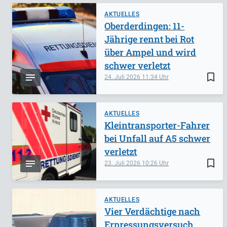
AKTUELLES
Oberderdingen: 11-
Jährige rennt bei Rot
über Ampel und wird
schwer verletzt
bookmark_border
24. Juli 2026
11:34
AKTUELLES
Kleintransporter-Fahrer
bei Unfall auf A5 schwer
verletzt
bookmark_border
23. Juli 2026
10:26
AKTUELLES
Vier Verdächtige nach
Erpressungsversuch