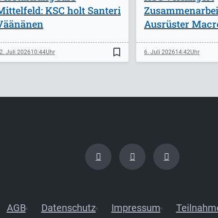
Mittelfeld: KSC holt Santeri
Zusammenarbei
Väänänen
Ausrüster Macr
bookmark_border
2. Juli 2026
10:44
6. Juli 2026
14:42
AGB
Datenschutz
Impressum
Teilnahm