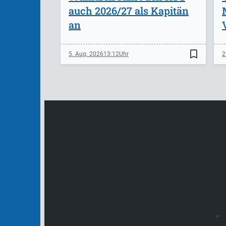
auch 2026/27 als Kapitän
an
bookmark_border
5. Aug. 2026
13:12
2