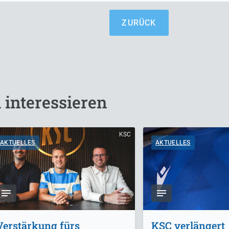
ZURÜCK
 interessieren
KSC
AKTUELLES
AKTUELLES
Verstärkung fürs
KSC verlängert