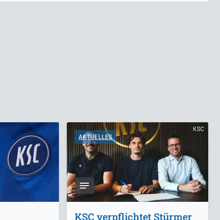
KSC
AKTUELLES
KSC verpflichtet Stürmer