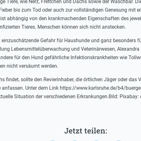
ge Tiere, wie Nerz, Frettchen und Dachs sowie der Waschbär. Di
Fieber bis zum Tod oder auch zur vollständigen Genesung mit e
 ist abhängig von den krankmachenden Eigenschaften des jewei
nfizierten Tieres. Menschen können sich nicht anstecken.
ht einzuschätzende Gefahr für Haushunde und ganz besonders f
bteilung Lebensmittelüberwachung und Veterinärwesen, Alexandra 
ndere für den Hund gefährliche Infektionskrankheiten wie Toll
en nicht versäumt werden.
s findet, sollte den Revierinhaber, die örtlichen Jäger oder das 
e anfassen. Unter dem Link https://www.karlsruhe.de/b4/buerge
aktuelle Situation der verschiedenen Erkrankungen.Bild: Pixabay