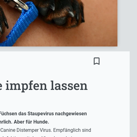
bookmark_border
 impfen lassen
ei Füchsen das Staupevirus nachgewiesen
hrlich. Aber für Hunde.
s Canine Distemper Virus. Empfänglich sind