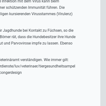
e Infektion mit dem Virus kann beim
iner schützenden Immunität führen. Die
ligen kursierenden Virusstammes (Virulenz)
ür Jagdhunde bei Kontakt zu Füchsen, so die
Börner rät, dass die Hundebesitzer ihre Hunde
wut und Parvovirose impfe zu lassen. Ebenso
Veterinäramt verständigen. Wie immer gilt:
rdienste/luv/veterinaer/tiergesundheitsampel
: congerdesign