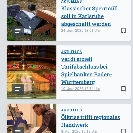
AKTUELLES
Klassischer Sperrmüll
soll in Karlsruhe
abgeschafft werden
bookmark_border
24. Juni 2026
13:01
AKTUELLES
ver.di erzielt
Tarifabschluss bei
Spielbanken Baden-
Württemberg
bookmark_border
10. Juni 2026
15:34
AKTUELLES
Ölkrise trifft regionales
Handwerk
bookmark_border
8. Apr. 2026
16:13