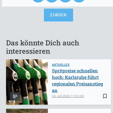
ZURÜCK
Das könnte Dich auch
interessieren
AKTUELLES
Spritpreise schnellen
hoch: Karlsruhe führt
regionalen Preisanstieg
an
bookmark_border
24. Juli 2026
11:32