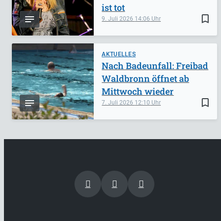
ist tot
bookmark_border
9. Juli 2026
14:06
AKTUELLES
Nach Badeunfall: Freibad
Waldbronn öffnet ab
Mittwoch wieder
bookmark_border
7. Juli 2026
12:10