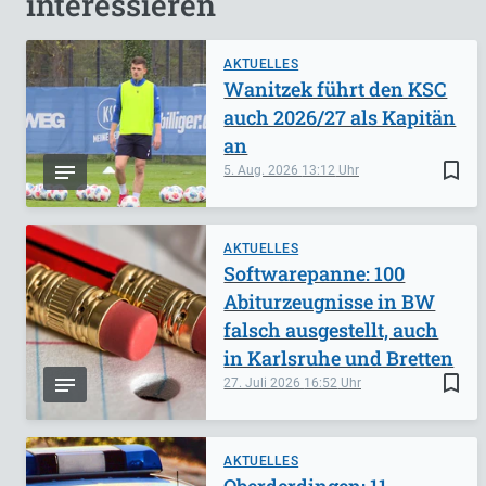
interessieren
AKTUELLES
Wanitzek führt den KSC
auch 2026/27 als Kapitän
an
bookmark_border
5. Aug. 2026
13:12
AKTUELLES
Softwarepanne: 100
Abiturzeugnisse in BW
falsch ausgestellt, auch
in Karlsruhe und Bretten
bookmark_border
27. Juli 2026
16:52
AKTUELLES