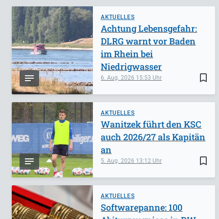
AKTUELLES
Achtung Lebensgefahr:
DLRG warnt vor Baden
im Rhein bei
Niedrigwasser
bookmark_border
6. Aug. 2026
15:53
AKTUELLES
Wanitzek führt den KSC
auch 2026/27 als Kapitän
an
bookmark_border
5. Aug. 2026
13:12
AKTUELLES
Softwarepanne: 100