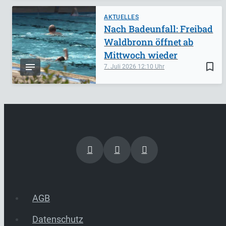
AKTUELLES
Nach Badeunfall: Freibad
Waldbronn öffnet ab
Mittwoch wieder
bookmark_border
7. Juli 2026
12:10
AGB
Datenschutz