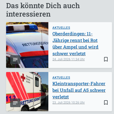
Das könnte Dich auch
interessieren
AKTUELLES
Oberderdingen: 11-
Jährige rennt bei Rot
über Ampel und wird
schwer verletzt
bookmark_border
24. Juli 2026
11:34
AKTUELLES
Kleintransporter-Fahrer
bei Unfall auf A5 schwer
verletzt
bookmark_border
23. Juli 2026
10:26