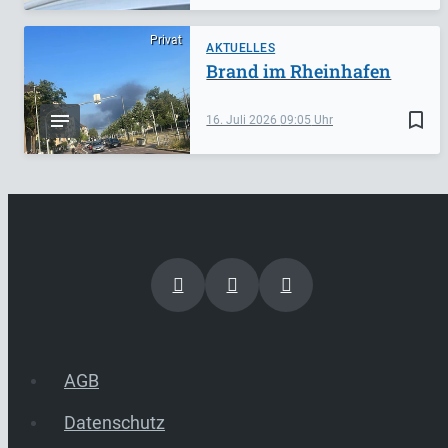
Privat
AKTUELLES
Brand im Rheinhafen
bookmark_border
16. Juli 2026
09:05
AGB
Datenschutz