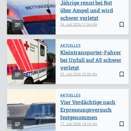
Jährige rennt bei Rot
über Ampel und wird
schwer verletzt
bookmark_border
24. Juli 2026
11:34
AKTUELLES
Kleintransporter-Fahrer
bei Unfall auf A5 schwer
verletzt
bookmark_border
23. Juli 2026
10:26
AKTUELLES
Vier Verdächtige nach
Erpressungsversuch
festgenommen
bookmark_border
17. Juli 2026
14:18