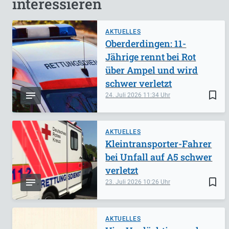
interessieren
AKTUELLES
Oberderdingen: 11-
Jährige rennt bei Rot
über Ampel und wird
schwer verletzt
bookmark_border
24. Juli 2026
11:34
AKTUELLES
Kleintransporter-Fahrer
bei Unfall auf A5 schwer
verletzt
bookmark_border
23. Juli 2026
10:26
AKTUELLES