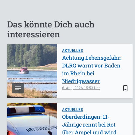
Das könnte Dich auch
interessieren
AKTUELLES
Achtung Lebensgefahr:
DLRG warnt vor Baden
im Rhein bei
Niedrigwasser
bookmark_border
6. Aug. 2026
15:53
AKTUELLES
Oberderdingen: 11-
Jährige rennt bei Rot
über Ampel und wird