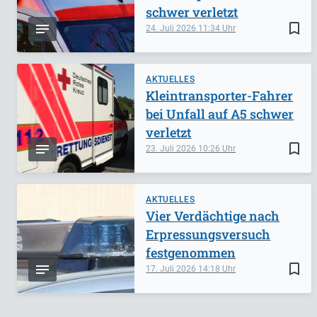
schwer verletzt
bookmark_border
24. Juli 2026
11:34
AKTUELLES
Kleintransporter-Fahrer
bei Unfall auf A5 schwer
verletzt
bookmark_border
23. Juli 2026
10:26
AKTUELLES
Vier Verdächtige nach
Erpressungsversuch
festgenommen
bookmark_border
17. Juli 2026
14:18