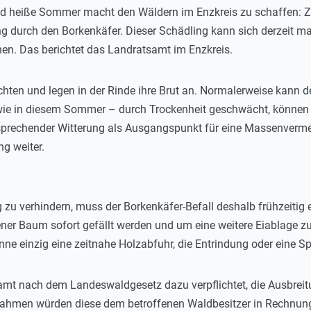
d heiße Sommer macht den Wäldern im Enzkreis zu schaffen: Z
g durch den Borkenkäfer. Dieser Schädling kann sich derzeit 
n. Das berichtet das Landratsamt im Enzkreis.
ichten und legen in der Rinde ihre Brut an. Normalerweise kann
 wie in diesem Sommer – durch Trockenheit geschwächt, können 
tsprechender Witterung als Ausgangspunkt für eine Massenverm
ng weiter.
 zu verhindern, muss der Borkenkäfer-Befall deshalb frühzeitig 
ner Baum sofort gefällt werden und um eine weitere Eiablage zu
nne einzig eine zeitnahe Holzabfuhr, die Entrindung oder eine Sp
stamt nach dem Landeswaldgesetz dazu verpflichtet, die Ausbr
hmen würden diese dem betroffenen Waldbesitzer in Rechnung 