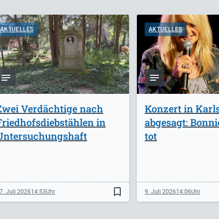
AKTUELLES
AKTUELLES
Zwei Verdächtige nach
Konzert in Karl
Friedhofsdiebstählen in
abgesagt: Bonnie
Untersuchungshaft
tot
bookmark_border
7. Juli 2026
14:53
9. Juli 2026
14:06