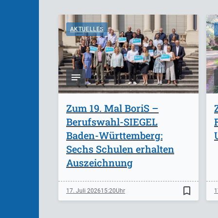
AKTUELLES
Zum 19. Mal BoriS –
Berufswahl-SIEGEL
Baden-Württemberg:
Sechs Schulen erhalten
Auszeichnung
bookmark_border
17. Juli 2026
15:20
1