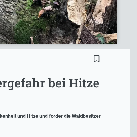
bookmark_border
rgefahr bei Hitze
enheit und Hitze und forder die Waldbesitzer