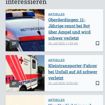
interessieren
AKTUELLES
Oberderdingen: 11-
Jährige rennt bei Rot
über Ampel und wird
schwer verletzt
bookmark_border
24. Juli 2026
11:34
AKTUELLES
Kleintransporter-Fahrer
bei Unfall auf A5 schwer
verletzt
bookmark_border
23. Juli 2026
10:26
AKTUELLES