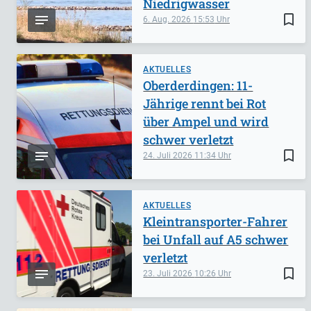
Niedrigwasser
bookmark_border
6. Aug. 2026
15:53
AKTUELLES
Oberderdingen: 11-
Jährige rennt bei Rot
über Ampel und wird
schwer verletzt
bookmark_border
24. Juli 2026
11:34
AKTUELLES
Kleintransporter-Fahrer
bei Unfall auf A5 schwer
verletzt
bookmark_border
23. Juli 2026
10:26