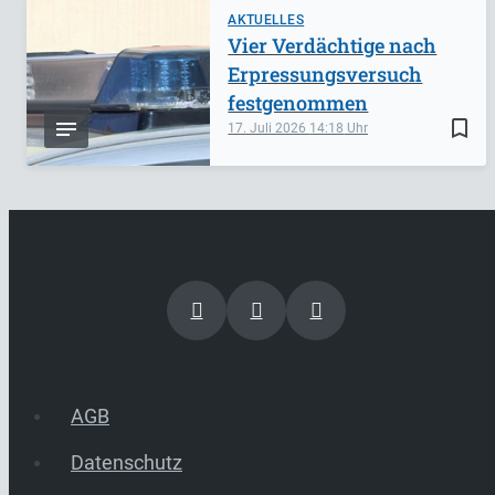
AKTUELLES
Vier Verdächtige nach
Erpressungsversuch
festgenommen
bookmark_border
17. Juli 2026
14:18
AGB
Datenschutz