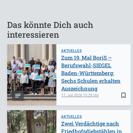
Das könnte Dich auch
interessieren
AKTUELLES
Zum 19. Mal BoriS –
Berufswahl-SIEGEL
Baden-Württemberg:
Sechs Schulen erhalten
Auszeichnung
bookmark_border
17. Juli 2026
15:20
AKTUELLES
Zwei Verdächtige nach
Friedhofsdiebstählen in