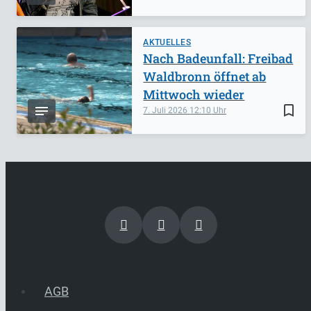
AKTUELLES
Nach Badeunfall: Freibad
Waldbronn öffnet ab
Mittwoch wieder
bookmark_border
7. Juli 2026
12:10
AGB