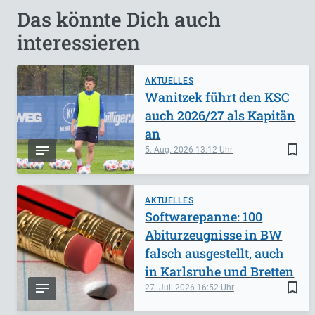
Das könnte Dich auch
interessieren
AKTUELLES
Wanitzek führt den KSC
auch 2026/27 als Kapitän
an
bookmark_border
5. Aug. 2026
13:12
AKTUELLES
Softwarepanne: 100
Abiturzeugnisse in BW
falsch ausgestellt, auch
in Karlsruhe und Bretten
bookmark_border
27. Juli 2026
16:52