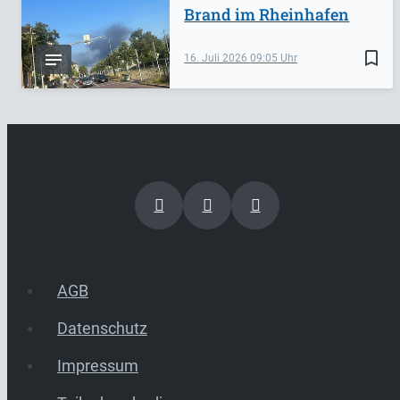
Brand im Rheinhafen
bookmark_border
16. Juli 2026
09:05
AGB
Datenschutz
Impressum