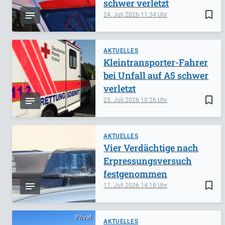
schwer verletzt
bookmark_border
24. Juli 2026
11:34
AKTUELLES
Kleintransporter-Fahrer
bei Unfall auf A5 schwer
verletzt
bookmark_border
23. Juli 2026
10:26
AKTUELLES
Vier Verdächtige nach
Erpressungsversuch
festgenommen
bookmark_border
17. Juli 2026
14:18
Privat
AKTUELLES