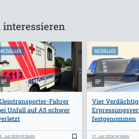
 interessieren
AKTUELLES
AKTUELLES
Kleintransporter-Fahrer
Vier Verdächti
bei Unfall auf A5 schwer
Erpressungsve
verletzt
festgenommen
bookmark_border
3. Juli 2026
10:26
17. Juli 2026
14:18