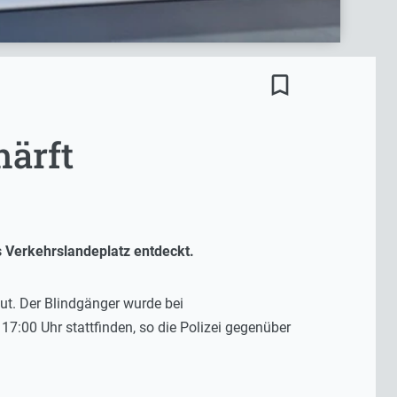
bookmark_border
härft
 Verkehrslandeplatz entdeckt.
eut. Der Blindgänger wurde bei
7:00 Uhr stattfinden, so die Polizei gegenüber