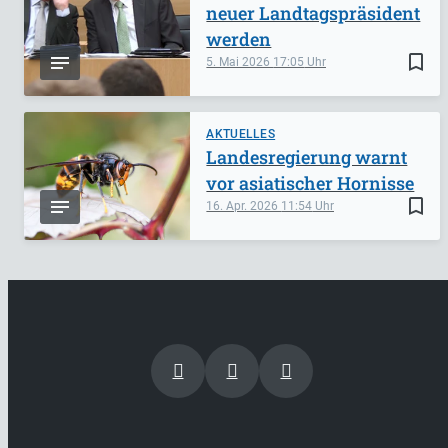
neuer Landtagspräsident
werden
bookmark_border
5. Mai 2026
17:05
AKTUELLES
Landesregierung warnt
vor asiatischer Hornisse
bookmark_border
16. Apr. 2026
11:54