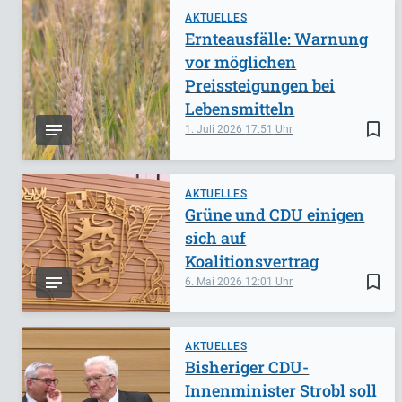
AKTUELLES
Ernteausfälle: Warnung
vor möglichen
Preissteigungen bei
Lebensmitteln
bookmark_border
1. Juli 2026
17:51
AKTUELLES
Grüne und CDU einigen
sich auf
Koalitionsvertrag
bookmark_border
6. Mai 2026
12:01
AKTUELLES
Bisheriger CDU-
Innenminister Strobl soll