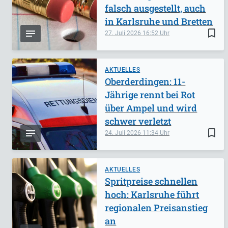
falsch ausgestellt, auch
in Karlsruhe und Bretten
bookmark_border
27. Juli 2026
16:52
AKTUELLES
Oberderdingen: 11-
Jährige rennt bei Rot
über Ampel und wird
schwer verletzt
bookmark_border
24. Juli 2026
11:34
AKTUELLES
Spritpreise schnellen
hoch: Karlsruhe führt
regionalen Preisanstieg
an