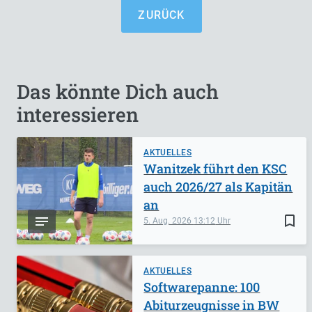
ZURÜCK
Das könnte Dich auch
interessieren
AKTUELLES
Wanitzek führt den KSC
auch 2026/27 als Kapitän
an
bookmark_border
5. Aug. 2026
13:12
AKTUELLES
Softwarepanne: 100
Abiturzeugnisse in BW