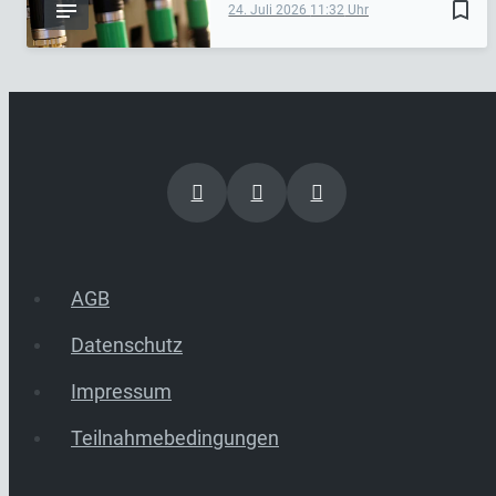
bookmark_border
24. Juli 2026
11:32
AGB
Datenschutz
Impressum
Teilnahmebedingungen