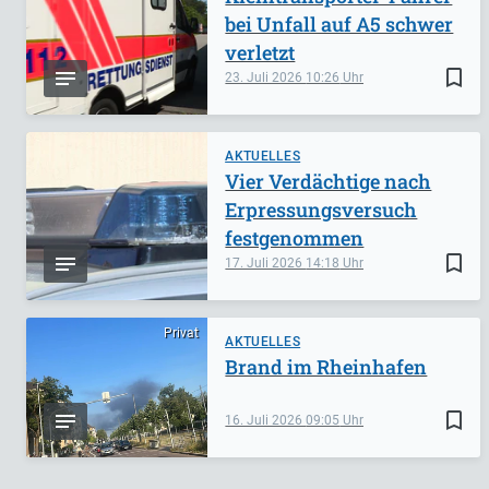
bei Unfall auf A5 schwer
verletzt
bookmark_border
23. Juli 2026
10:26
AKTUELLES
Vier Verdächtige nach
Erpressungsversuch
festgenommen
bookmark_border
17. Juli 2026
14:18
Privat
AKTUELLES
Brand im Rheinhafen
bookmark_border
16. Juli 2026
09:05