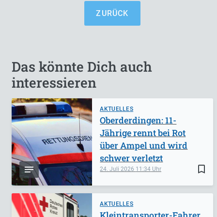
ZURÜCK
Das könnte Dich auch
interessieren
AKTUELLES
Oberderdingen: 11-
Jährige rennt bei Rot
über Ampel und wird
schwer verletzt
bookmark_border
24. Juli 2026
11:34
AKTUELLES
Kleintransporter-Fahrer