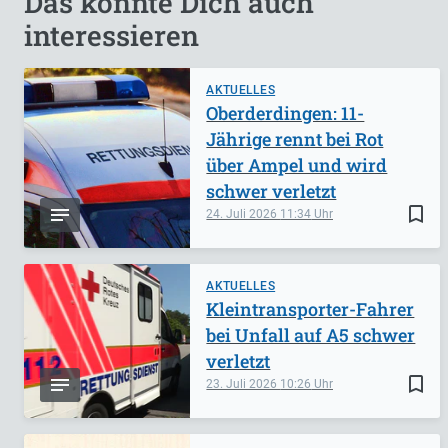
Das könnte Dich auch
interessieren
AKTUELLES
Oberderdingen: 11-
Jährige rennt bei Rot
über Ampel und wird
schwer verletzt
bookmark_border
24. Juli 2026
11:34
AKTUELLES
Kleintransporter-Fahrer
bei Unfall auf A5 schwer
verletzt
bookmark_border
23. Juli 2026
10:26