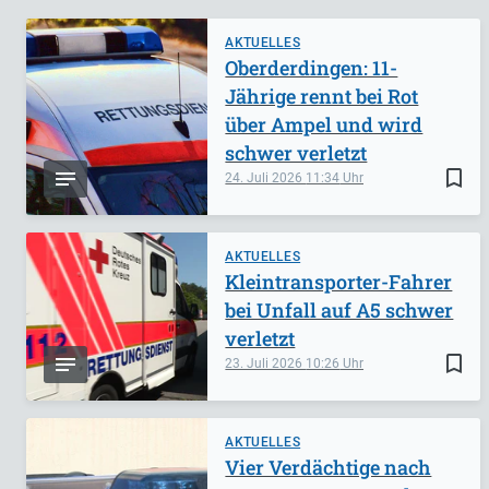
AKTUELLES
Oberderdingen: 11-
Jährige rennt bei Rot
über Ampel und wird
schwer verletzt
bookmark_border
24. Juli 2026
11:34
AKTUELLES
Kleintransporter-Fahrer
bei Unfall auf A5 schwer
verletzt
bookmark_border
23. Juli 2026
10:26
AKTUELLES
Vier Verdächtige nach